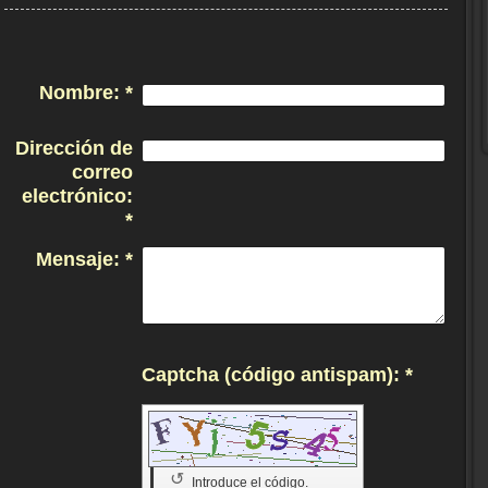
Nombre:
*
Dirección de
correo
electrónico:
*
Mensaje:
*
Captcha (código antispam): *
↺
Introduce el código.