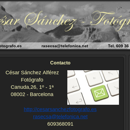
zfotografo.es rasecsa@telefonica.net Tel. 609 36 8
Contacto
César Sánchez Alférez
Fotógrafo
Canuda,26, 1º - 1ª
08002 - Barcelona
http://cesarsanchezfotografo.es
rasecsa@telefonica.net
609368091